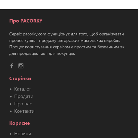
Про PACORKY
Сервіс pacorky.com функціонує для того, щоб організувати
процес купівлі-продажу авторських мистецьких виробів.
Процес користування сервісом є простим та безпечним як
для продавців, так і для покупців.
Сторінки
Каталог
Продати
Про нас
Контакти
Корисне
Новини