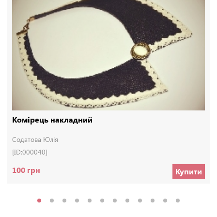
Комірець накладний
Содатова Юлія
[ID:000040]
100 грн
Купити