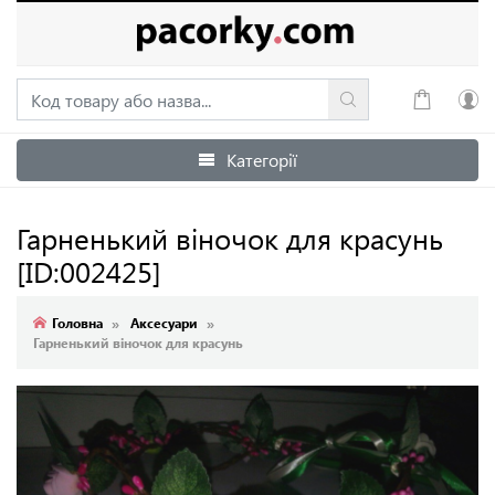
Категорії
Увійти
Зареєструватися
Гарненький віночок для красунь
[ID:002425]
Головна
Аксесуари
Гарненький віночок для красунь