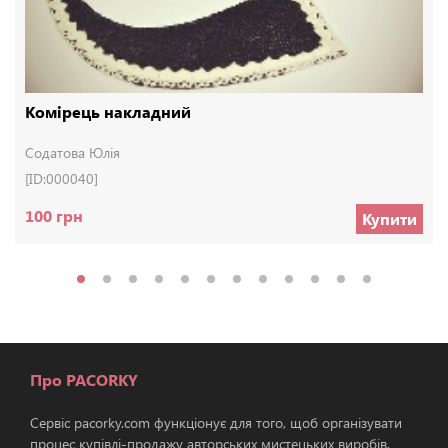
Комірець накладний
Содатова Юлія
[ID:000040]
100 грн
Купити
Про PACORKY
Сервіс pacorky.com функціонує для того, щоб організувати
процес купівлі-продажу авторських мистецьких виробів.