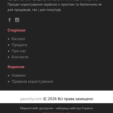
Процес користування сервісом є простим та безпечним як
для продавців, так і для покупців.
Сторінки
Каталог
Продати
Про нас
Контакти
Корисне
Новини
Правила користування
pacorky.com
© 2026 Всі права захищено
Маркетплейс рукоділля - найкращі майстри України