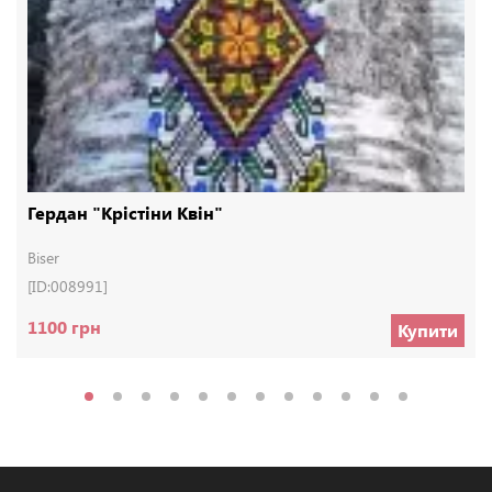
Гердан "Крістіни Квін"
Biser
[ID:008991]
1100 грн
Купити