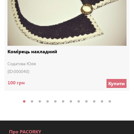
Комірець накладний
Содатова Юлія
[ID:000040]
100 грн
Купити
Про PACORKY