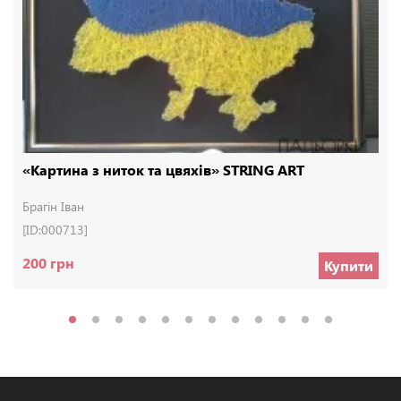
«Картина з ниток та цвяхів» STRING ART
Брагін Іван
[ID:000713]
200 грн
Купити