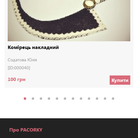
Комірець накладний
Содатова Юлія
[ID:000040]
100 грн
Купити
Про PACORKY