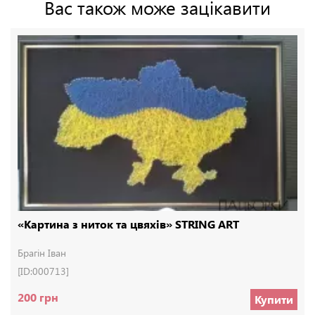
Вас також може зацікавити
«Картина з ниток та цвяхів» STRING ART
Брагін Іван
[ID:000713]
200 грн
Купити