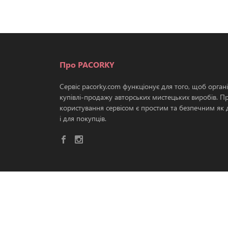
Про PACORKY
Сервіс pacorky.com функціонує для того, щоб орган
купівлі-продажу авторських мистецьких виробів. П
користування сервісом є простим та безпечним як д
і для покупців.