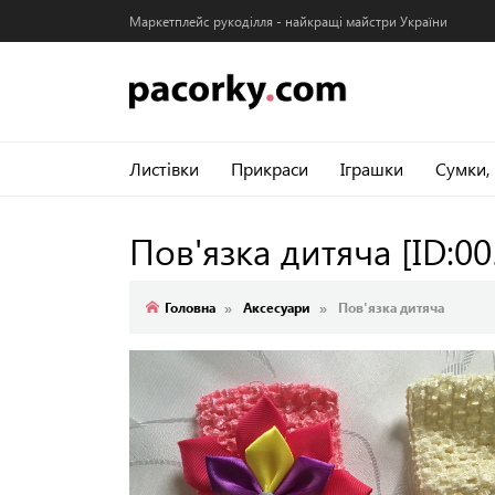
Маркетплейс рукоділля - найкращі майстри України
Листівки
Прикраси
Іграшки
Сумки,
Пов'язка дитяча
[ID:0
Головна
Аксесуари
Пов'язка дитяча