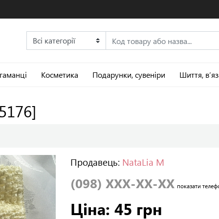
 гаманці
Косметика
Подарунки, сувеніри
Шиття, в’я
05176]
Продавець:
NataLia M
(098) XXX-XX-XX
показати телеф
Ціна: 45 грн