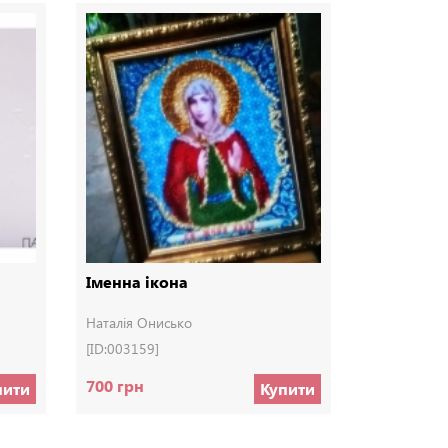
Іменна ікона
Клатч з ф
Наталія Онисько
Handmade b
[ID:003159]
[ID:002398]
700 грн
180 грн
пити
Купити