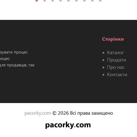
Сторінки
ізувати процес
Каталог
роцес
Продати
ля продавців, так
Про нас
Контакти
pacorky.com
© 2026 Всі права захищено