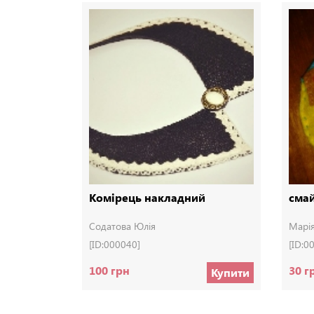
Комірець накладний
сма
Содатова Юлія
Марія
[ID:000040]
[ID:0
100 грн
30 г
Купити