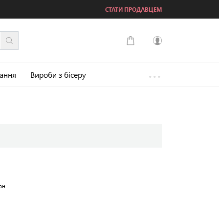
СТАТИ ПРОДАВЦЕМ
...
Увійти
зання
Вироби з бісеру
Зареєструватися
он