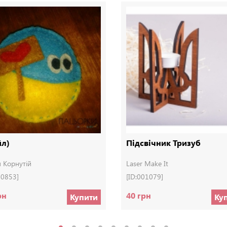
йл)
Підсвічник Тризуб
 Корнутій
Laser Make It
00853]
[ID:001079]
рн
40 грн
Купити
Ку