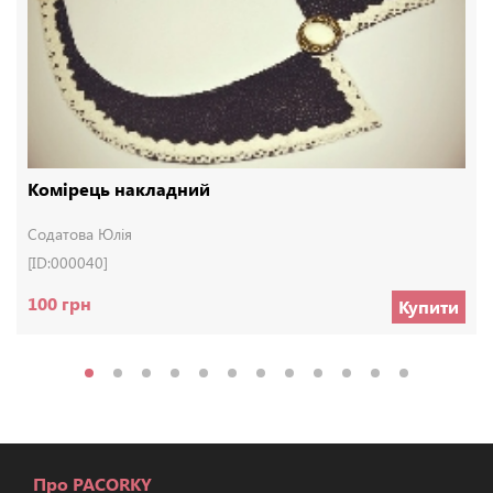
Комірець накладний
Содатова Юлія
[ID:000040]
100 грн
Купити
Про PACORKY