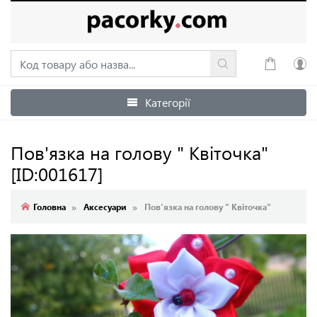
Категорії
Увійти
Зареєструватися
Пов'язка на голову " Квіточка"
[ID:001617]
Головна
Аксесуари
Пов'язка на голову " Квіточка"