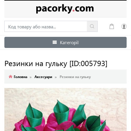
Категорії
Увійти
Зареєструватися
Резинки на гульку
[ID:005793]
Головна
Аксесуари
Резинки на гульку