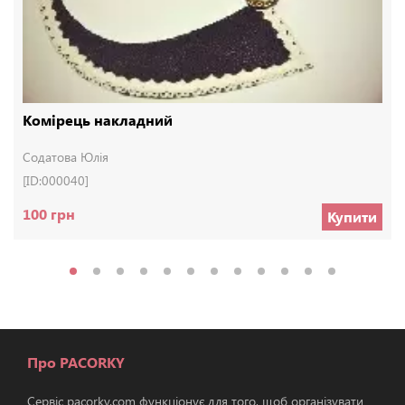
Комірець накладний
Содатова Юлія
[ID:000040]
100 грн
Купити
Про PACORKY
Сервіс pacorky.com функціонує для того, щоб організувати