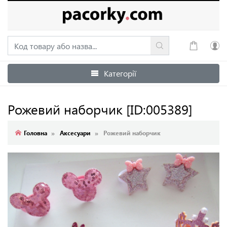
Категорії
Увійти
Зареєструватися
Рожевий наборчик
[ID:005389]
Головна
Аксесуари
Рожевий наборчик