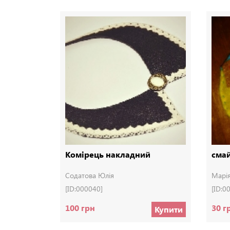
Комірець накладний
сма
Содатова Юлія
Марія
[ID:000040]
[ID:0
100 грн
30 г
Купити