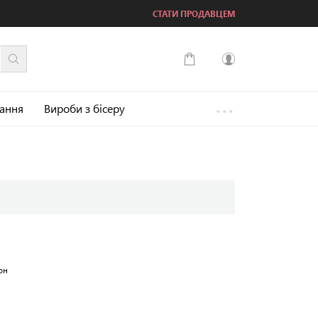
СТАТИ ПРОДАВЦЕМ
...
Увійти
зання
Вироби з бісеру
Зареєструватися
он