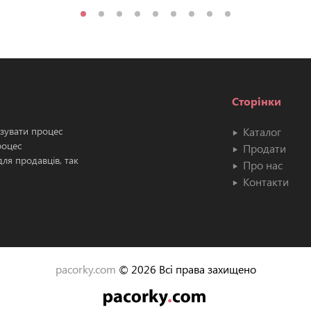
Сторінки
ізувати процес
Каталог
роцес
Продати
ля продавців, так
Про нас
Контакти
pacorky.com
© 2026 Всі права захищено