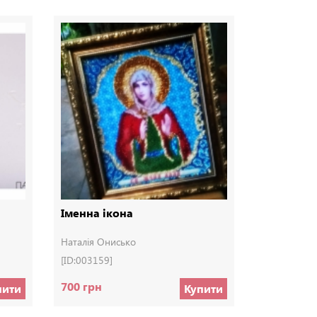
Іменна ікона
Клатч з ф
Наталія Онисько
Handmade b
[ID:003159]
[ID:002398]
700 грн
180 грн
пити
Купити