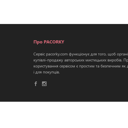
Про PACORKY
Сервіс pacorky.com функціонує для того, щоб орган
купівлі-продажу авторських мистецьких виробів. П
користування сервісом є простим та безпечним як д
і для покупців.