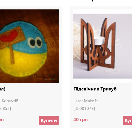
йл)
Підсвічник Тризуб
 Корнутій
Laser Make It
00853]
[ID:001079]
рн
40 грн
Купити
Ку