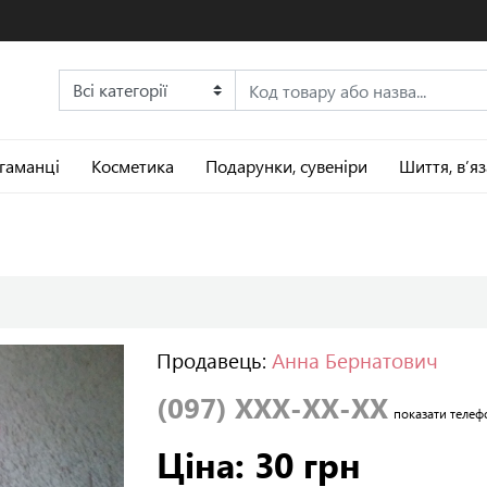
 гаманці
Косметика
Подарунки, сувеніри
Шиття, в’я
Продавець:
Анна Бернатович
(097) XXX-XX-XX
показати телеф
Ціна: 30 грн