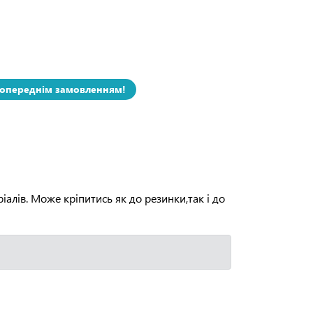
попереднім замовленням!
іалів. Може кріпитись як до резинки,так і до