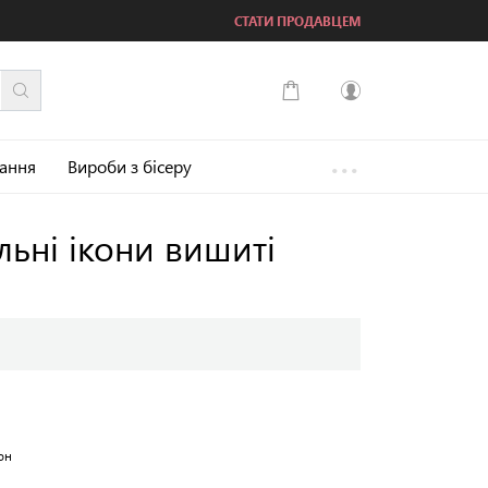
СТАТИ ПРОДАВЦЕМ
...
Увійти
зання
Вироби з бісеру
Зареєструватися
льні ікони вишиті
он