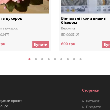
т з цукерок
Вінчальні ікони вишиті
бісером
и з цукерок
Вероніка
00847]
[ID:000512]
грн
600 грн
Купити
Ку
Сторінки
ізувати процес
Каталог
роцес
Продати