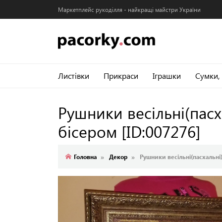
Маркетплейс рукоділля - найкращі майстри України
Листівки
Прикраси
Іграшки
Сумки,
Рушники весільні(пасха
бісером
[ID:007276]
Головна
Декор
Рушники весільні(пасхальні)