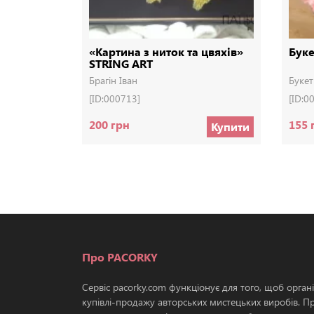
«Картина з ниток та цвяхів»
Буке
STRING ART
Брагін Іван
Букет
[ID:000713]
[ID:0
200 грн
155 
Купити
Про PACORKY
Сервіс pacorky.com функціонує для того, щоб орган
купівлі-продажу авторських мистецьких виробів. П