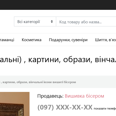
 гаманці
Косметика
Подарунки, сувеніри
Шиття, в’я
льні) , картини, образи, вінча
 , картини, образи, вінчальні ікони вишиті бісером
Продавець:
Вишивка бісером
(097) XXX-XX-XX
показати телеф