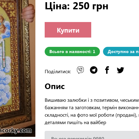
Ціна: 250 грн
Купити
Всього в наявності: 1
Доступно за 
Поділитися:
Опис
Вишиваю залюбки і з позитивом, чеським
бажанням та заготовкам, термін виконанн
складності, на фото мої роботи (продані),
деталями пишіть на вайбер
Всього переглядів: 9980