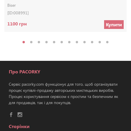
Biser
[ID:008991]
1100 грн
Купити
Про PACORKY
Сервіс pacorky.com функціонує для того, щоб організувати
процес купівлі-продажу авторських мистецьких виробів.
Процес користування сервісом є простим та безпечним як
для продавців, так і для покупців.
Сторінки