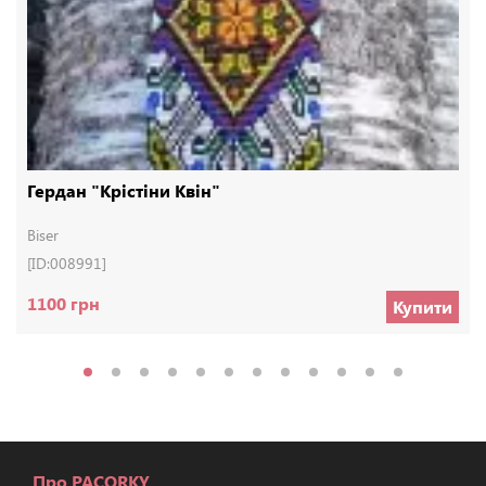
Гердан "Крістіни Квін"
Biser
[ID:008991]
1100 грн
Купити
Про PACORKY