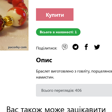
Купити
Всього в наявності: 1
Поділитися:
Опис
Браслет виготовлено з говліту, порцелян
намистин.
Всього переглядів: 406
Вас також може зацікавити