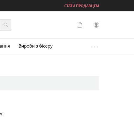
СТАТИ ПРОДАВЦЕМ
...
Увійти
зання
Вироби з бісеру
Зареєструватися
он