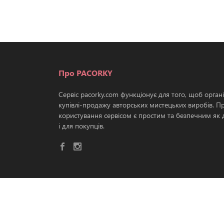
Про PACORKY
Сервіс pacorky.com функціонує для того, щоб орган
купівлі-продажу авторських мистецьких виробів. П
користування сервісом є простим та безпечним як д
і для покупців.