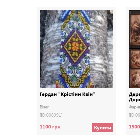
Гердан "Крістіни Квін"
Дере
Доро
Дер
Biser
Фари
[ID:008991]
[ID:0
1100 грн
1500
Купити