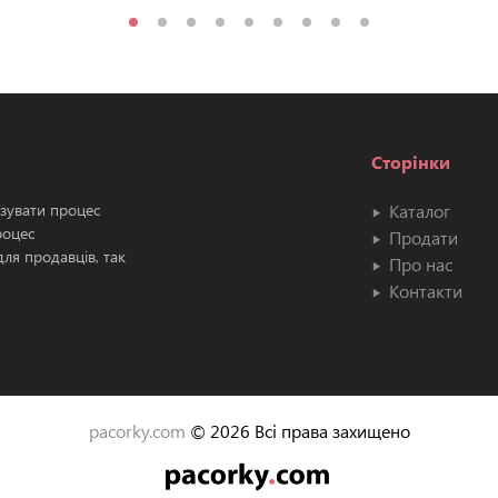
Сторінки
ізувати процес
Каталог
роцес
Продати
ля продавців, так
Про нас
Контакти
pacorky.com
© 2026 Всі права захищено