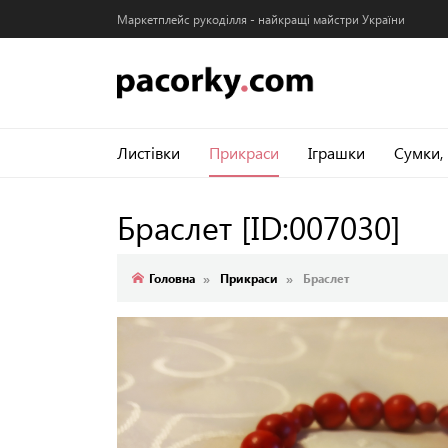
Маркетплейс рукоділля - найкращі майстри України
Листівки
Прикраси
Іграшки
Сумки,
Браслет
[ID:007030]
Головна
Прикраси
Браслет