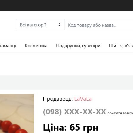
 гаманці
Косметика
Подарунки, сувеніри
Шиття, в’я
Продавець:
LaVaLa
(098) XXX-XX-XX
показати телеф
Ціна: 65 грн