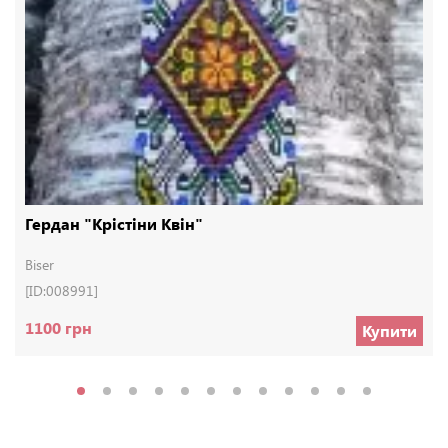
Гердан "Крістіни Квін"
Biser
[ID:008991]
1100 грн
Купити