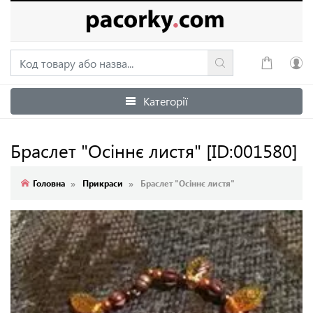
Категорії
Увійти
Зареєструватися
Браслет "Осіннє листя"
[ID:001580]
Головна
Прикраси
Браслет "Осіннє листя"