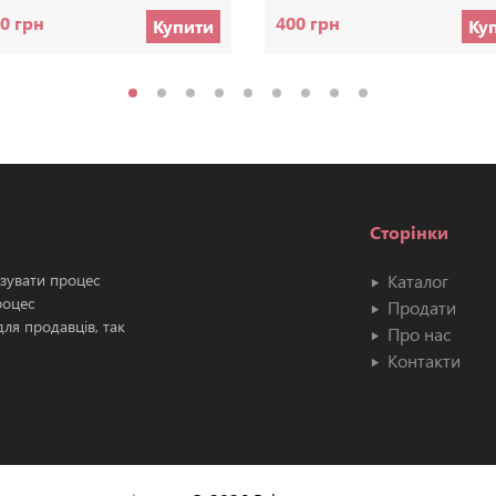
0 грн
400 грн
Купити
Ку
Сторінки
ізувати процес
Каталог
роцес
Продати
ля продавців, так
Про нас
Контакти