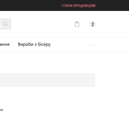
СТАТИ ПРОДАВЦЕМ
...
Увійти
зання
Вироби з бісеру
Зареєструватися
он