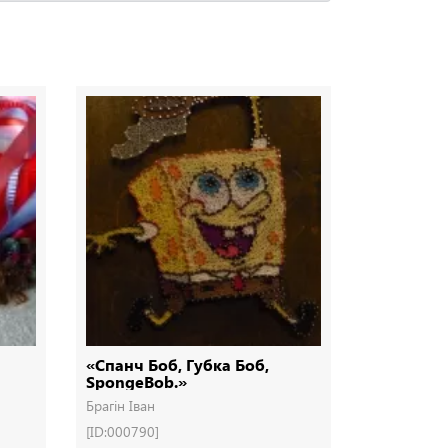
«Спанч Боб, Губка Боб,
Ялинка з 
SpongeBob.»
Брагін Іван
Брагін Іван
[ID:000790]
[ID:000765]