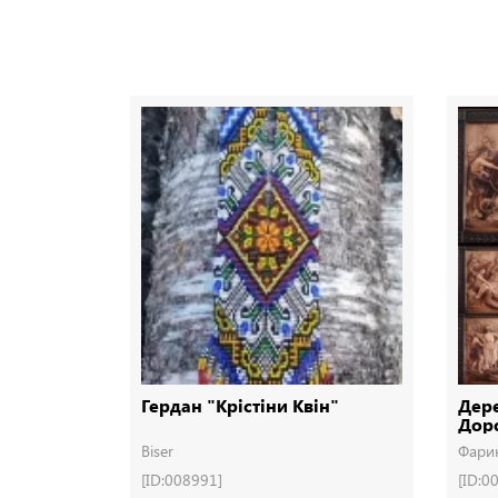
Гердан "Крістіни Квін"
Дере
Доро
Дер
Biser
Фари
[ID:008991]
[ID:0