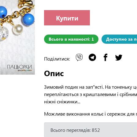
Купити
Всього в наявності: 1
Доступно за 
Поділитися:
Опис
Зимовий подих на зап"ясті. На тоненьку 
переплітаються з кришталевими і срібни
ніжні сніжинки...
Можливе виконання кольє і сережок для п
Всього переглядів: 852