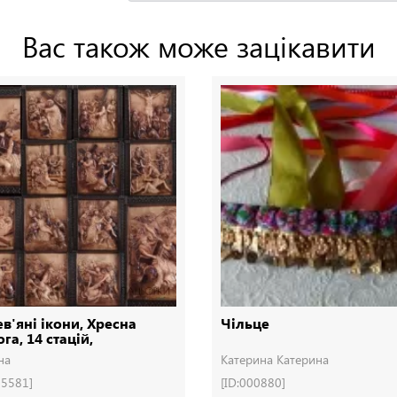
Вас також може зацікавити
в'яні ікони, Хресна
Чільце
га, 14 стацій,
евянные иконы
на
Катерина Катерина
05581]
[ID:000880]