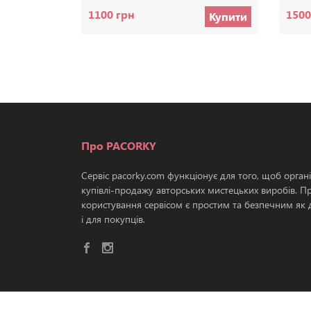
1100 грн
1500
Купити
Про PACORKY
Сервіс pacorky.com функціонує для того, щоб орган
купівлі-продажу авторських мистецьких виробів. П
користування сервісом є простим та безпечним як д
і для покупців.