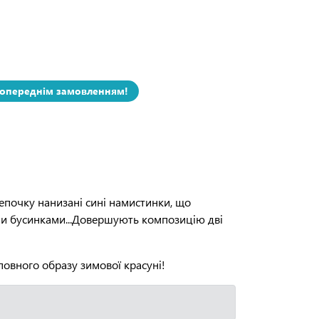
попереднім замовленням!
цепочку нанизані сині намистинки, що
ми бусинками...Довершують композицію дві
овного образу зимової красуні!