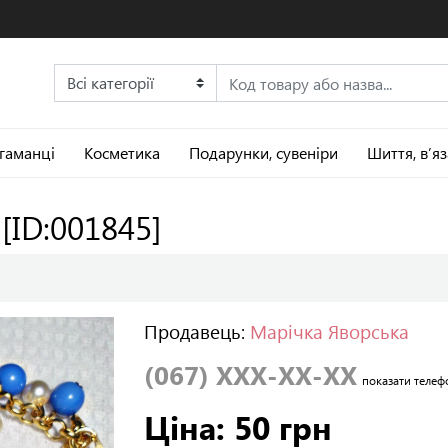
 гаманці
Косметика
Подарунки, сувеніри
Шиття, в’я
"
[ID:001845]
Продавець:
Марічка Яворська
(067) XXX-XX-XX
показати телеф
Ціна: 50 грн