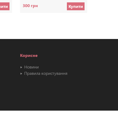
300 грн
70 грн
пити
Купити
Корисне
Новини
Правила користування