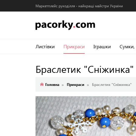
Маркетплейс рукоділля - найкращі майстри України
Листівки
Прикраси
Іграшки
Сумки,
Браслетик "Сніжинка
Головна
Прикраси
Браслетик "Сніжинка"