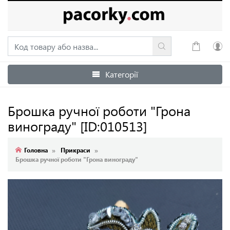
Категорії
Увійти
Зареєструватися
Брошка ручної роботи "Грона
винограду"
[ID:010513]
Головна
Прикраси
Брошка ручної роботи "Грона винограду"