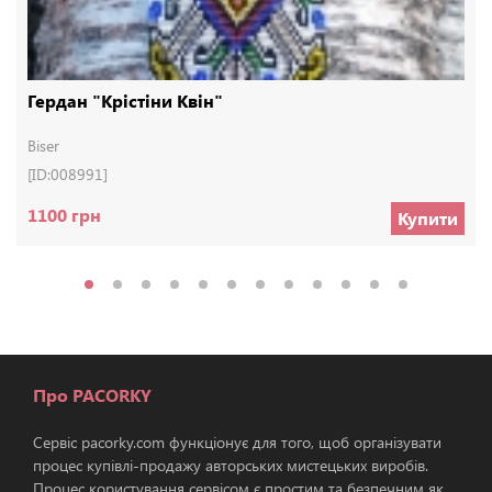
Гердан "Крістіни Квін"
Biser
[ID:008991]
1100 грн
Купити
Про PACORKY
Сервіс pacorky.com функціонує для того, щоб організувати
процес купівлі-продажу авторських мистецьких виробів.
Процес користування сервісом є простим та безпечним як