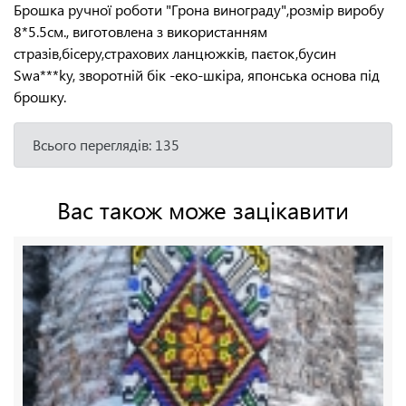
Брошка ручної роботи "Грона винограду",розмір виробу
8*5.5см., виготовлена з використанням
стразів,бісеру,страхових ланцюжків, паєток,бусин
Swa***ky, зворотній бік -еко-шкіра, японська основа під
брошку.
Всього переглядів: 135
Вас також може зацікавити