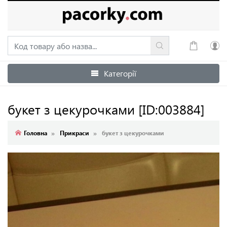
Категорії
Увійти
Зареєструватися
букет з цекурочками
[ID:003884]
Головна
Прикраси
букет з цекурочками