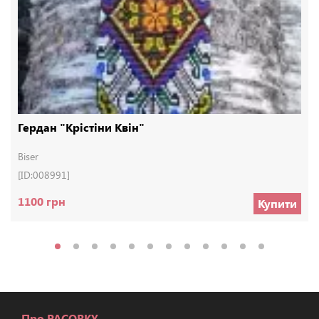
Гердан "Крістіни Квін"
Biser
[ID:008991]
1100 грн
Купити
Про PACORKY