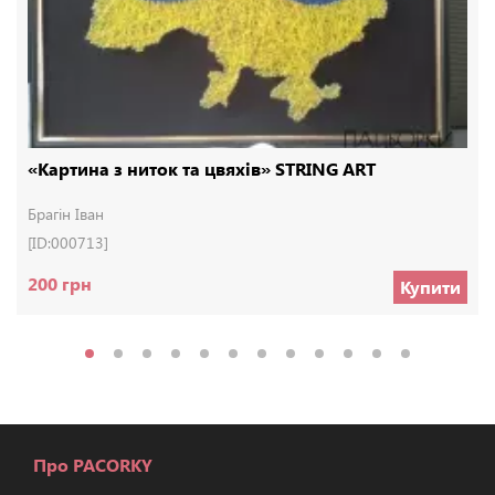
«Картина з ниток та цвяхів» STRING ART
Брагін Іван
[ID:000713]
200 грн
Купити
Про PACORKY