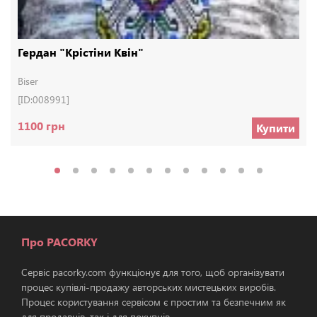
Гердан "Крістіни Квін"
Biser
[ID:008991]
1100 грн
Купити
Про PACORKY
Сервіс pacorky.com функціонує для того, щоб організувати
процес купівлі-продажу авторських мистецьких виробів.
Процес користування сервісом є простим та безпечним як
для продавців, так і для покупців.