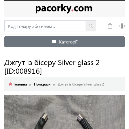
Категорії
Увійти
Зареєструватися
Джгут із бісеру Silver glass 2
[ID:008916]
Головна
Прикраси
Джгут із бісеру Silver glass 2