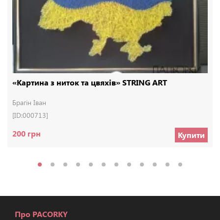
«Картина з ниток та цвяхів» STRING ART
Брагін Іван
[ID:000713]
200 грн
Купити
Про PACORKY