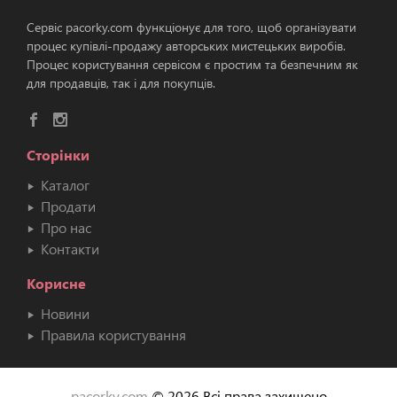
Сервіс pacorky.com функціонує для того, щоб організувати
процес купівлі-продажу авторських мистецьких виробів.
Процес користування сервісом є простим та безпечним як
для продавців, так і для покупців.
Сторінки
Каталог
Продати
Про нас
Контакти
Корисне
Новини
Правила користування
pacorky.com
© 2026 Всі права захищено