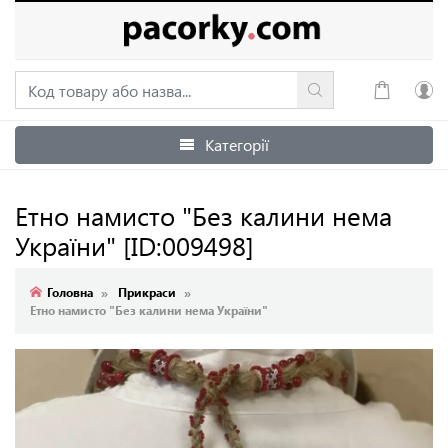
Категорії
Увійти
Зареєструватися
Етно намисто "Без калини нема
України"
[ID:009498]
Головна
Прикраси
Етно намисто "Без калини нема України"