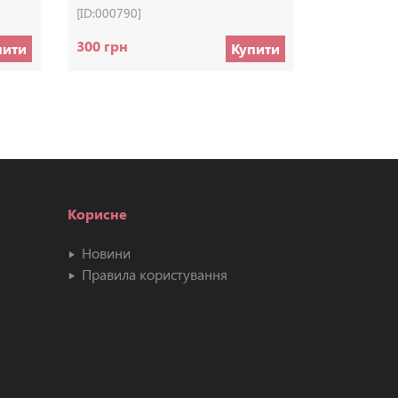
[ID:000790]
[ID:000765]
300 грн
70 грн
пити
Купити
Корисне
Новини
Правила користування