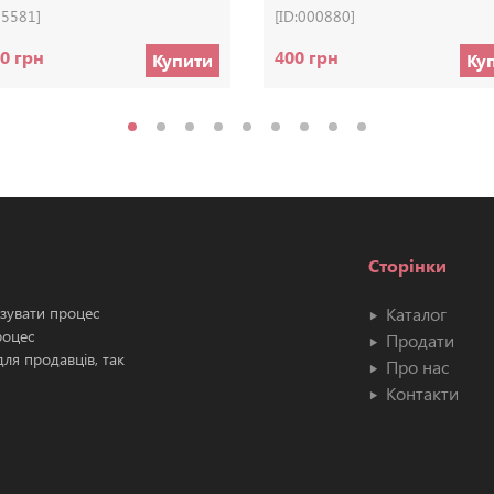
05581]
[ID:000880]
0 грн
400 грн
Купити
Ку
Сторінки
ізувати процес
Каталог
роцес
Продати
ля продавців, так
Про нас
Контакти