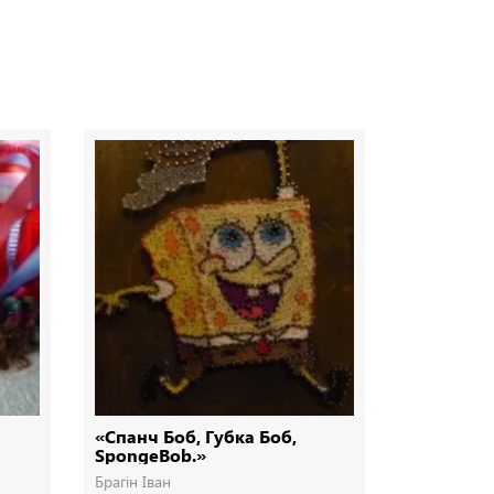
«Спанч Боб, Губка Боб,
Ялинка з 
SpongeBob.»
Брагін Іван
Брагін Іван