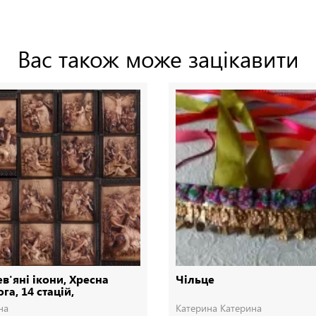
Вас також може зацікавити
в'яні ікони, Хресна
Чільце
га, 14 стацій,
евянные иконы
на
Катерина Катерина