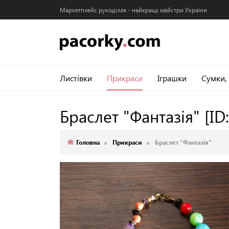
Маркетплейс рукоділля - найкращі майстри України
Листівки
Прикраси
Іграшки
Сумки,
Браслет "Фантазія"
[ID
Головна
Прикраси
Браслет "Фантазія"