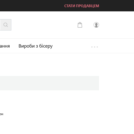
СТАТИ ПРОДАВЦЕМ
...
Увійти
зання
Вироби з бісеру
Зареєструватися
он