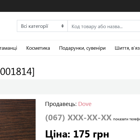
 гаманці
Косметика
Подарунки, сувеніри
Шиття, в’я
:001814]
Продавець:
Dove
(067) XXX-XX-XX
показати телеф
Ціна: 175 грн