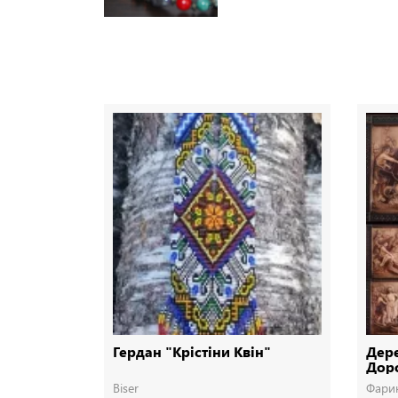
Гердан "Крістіни Квін"
Дере
Доро
Дер
Biser
Фари