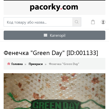
Категорії
Увійти
Зареєструватися
Фенечка "Green Day"
[ID:001133]
Головна
Прикраси
Фенечка "Green Day"