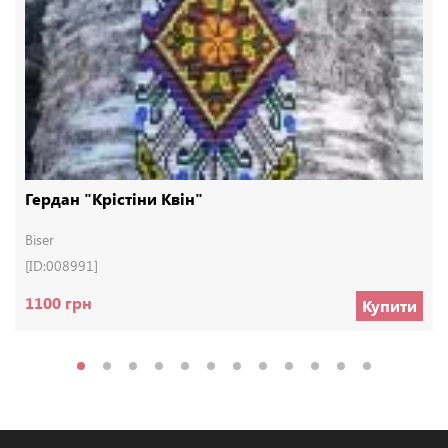
Гердан "Крістіни Квін"
Biser
[ID:008991]
1100 грн
Купити