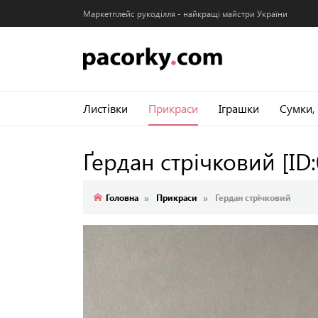
Маркетплейс рукоділля - найкращі майстри України
Листівки
Прикраси
Іграшки
Сумки,
Ґердан стрічковий
[ID
Головна
Прикраси
Ґердан стрічковий