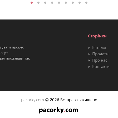
Сторінки
ізувати процес
Каталог
роцес
Продати
ля продавців, так
Про нас
Контакти
pacorky.com
© 2026 Всі права захищено