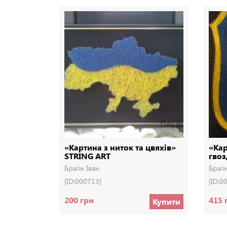
«Картина з ниток та цвяхів»
«Кар
STRING ART
гвоз
Брагін Іван
Брагі
[ID:000713]
[ID:0
200 грн
415 
Купити