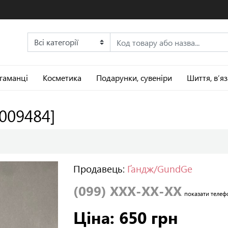
 гаманці
Косметика
Подарунки, сувеніри
Шиття, в’я
:009484]
Продавець:
Ґандж/GundGe
(099) XXX-XX-XX
показати телеф
Ціна: 650 грн