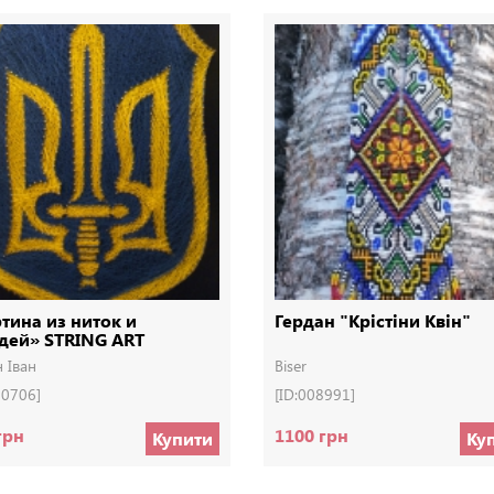
тина из ниток и
Гердан "Крістіни Квін"
дей» STRING ART
н Іван
Biser
00706]
[ID:008991]
грн
1100 грн
Купити
Ку