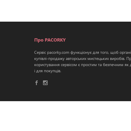
Про PACORKY
Сервіс pacorky.com функціонує для того, щоб орган
купівлі-продажу авторських мистецьких виробів. П
користування сервісом є простим та безпечним як д
і для покупців.