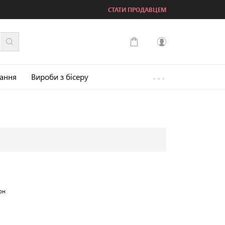
СТАТИ ПРОДАВЦЕМ
...
Увійти
зання
Вироби з бісеру
Зареєструватися
он