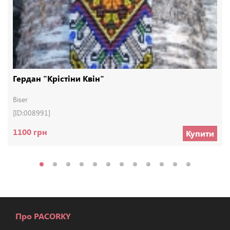
Гердан "Крістіни Квін"
Biser
[ID:008991]
1100 грн
Купити
Про PACORKY