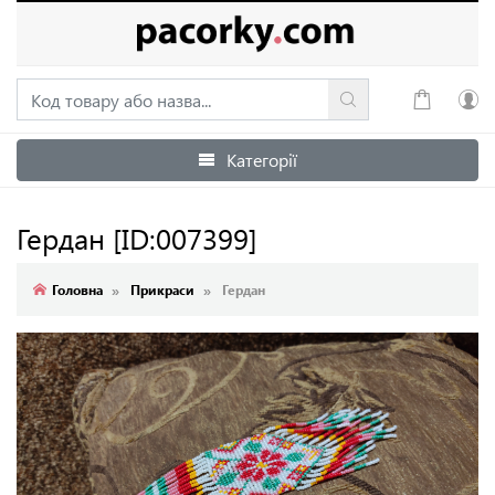
Категорії
Увійти
Зареєструватися
Гердан
[ID:007399]
Головна
Прикраси
Гердан