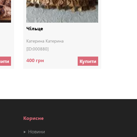
Чільце
«Спанч Бо
SpongeBo
Катерина Катерина
Брагін Іван
[ID:000880]
[ID:000790]
400 грн
300 грн
пити
Купити
Корисне
Новини