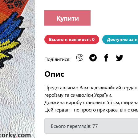
Купити
Всього в наявності: 0
Доступно за 
Поділитися:
Опис
Представляємо Вам надзвичайний гердан з 
героїзму та символіки України.
Довжина виробу становить 55 см, ширина -
Цей гердан - не просто прикраса, він є сим
Всього переглядів: 77