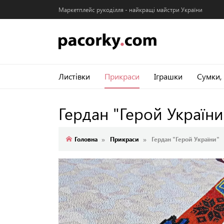
Маркетплейс рукоділля - найкращі майстри України
Листівки
Прикраси
Іграшки
Сумки,
Гердан "Герой Україн
Головна
Прикраси
Гердан "Герой України"