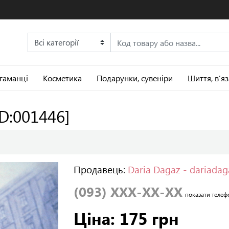
 гаманці
Косметика
Подарунки, сувеніри
Шиття, в’я
ID:001446]
Продавець:
Daria Dagaz - dariada
(093) XXX-XX-XX
показати телеф
Ціна: 175 грн