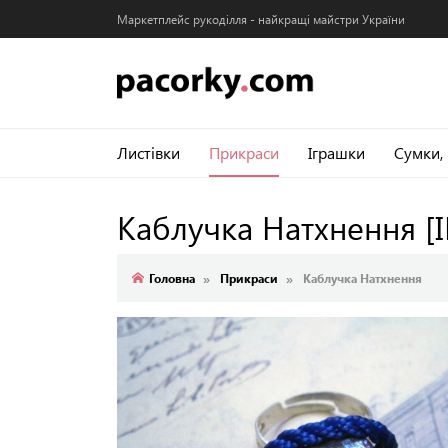
Маркетплейс рукоділля - найкращі майстри України
Листівки
Прикраси
Іграшки
Сумки,
Каблучка Натхнення
[
Головна
Прикраси
Каблучка Натхнення