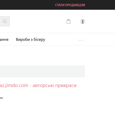
СТАТИ ПРОДАВЦЕМ
...
Увійти
зання
Вироби з бісеру
Зареєструватися
gaz.jimdo.com - авторські прикраси
он