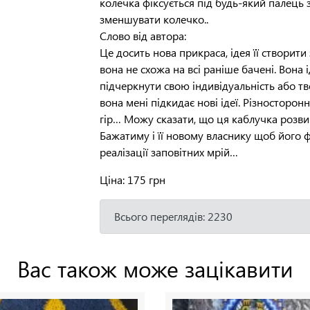
колечка фіксується під будь-який палець
зменшувати колечко..
Слово від автора
:
Це досить нова прикраса, ідея її створити
вона не схожа на всі раніше бачені. Вона
підчеркнути свою індивідуальність або т
вона мені підкидає нові ідеї. Різносторонн
гір… Можу сказати, що ця каблучка розв
Бажатиму і її новому власнику щоб його ф
реалізації заповітних мрій…
Ціна
: 175 грн
Всього переглядів: 2230
Вас також може зацікавити