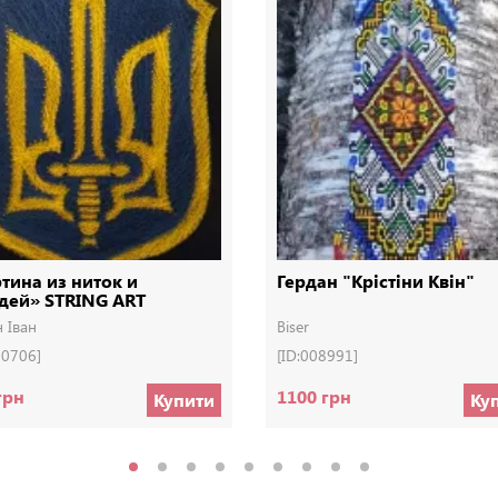
тина из ниток и
Гердан "Крістіни Квін"
дей» STRING ART
н Іван
Biser
00706]
[ID:008991]
грн
1100 грн
Купити
Ку