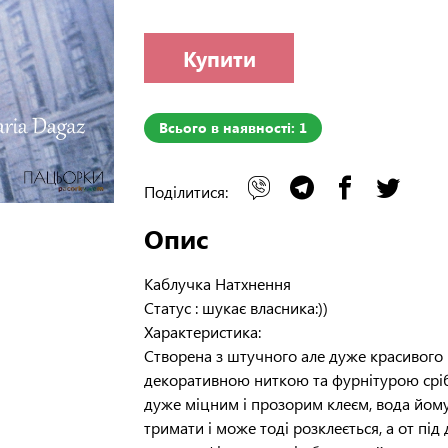
Купити
Всього в наявності: 1
Поділитися:
Опис
Каблучка Натхнення
Статус
: шукає власника:))
Характеристика:
Створена з штучного але дуже красивого 
декоративною ниткою та фурнітурою сріб
дуже міцним і прозорим клеєм, вода йому
тримати і може тоді розклеється, а от пі