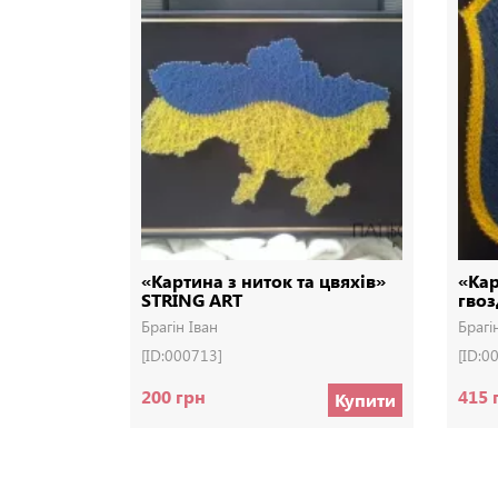
«Картина з ниток та цвяхів»
«Кар
STRING ART
гвоз
Брагін Іван
Брагі
[ID:000713]
[ID:0
200 грн
415 
Купити