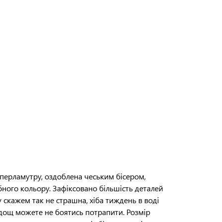
перламутру, оздоблена чеським бісером,
ного кольору. Зафіксовано більшість деталей
 скажем так не страшна, хіба тиждень в воді
д дощ можете не боятись потрапити. Розмір