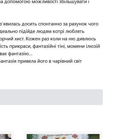
 за допомогою можливості збільшувати і
 з′явилась досить спонтанно за рахунок чого
 ідеально підійде людям котрі люблять
ворчий хист. Кожен раз коли на ню дивлюсь
ість прикраси, фантазійні тіні, момени ілюзій
иває фантазію…
антазія привела його в чарівний світ