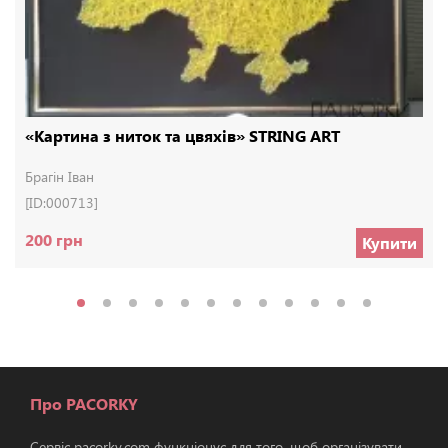
«Картина з ниток та цвяхів» STRING ART
Брагін Іван
[ID:000713]
200 грн
Купити
Про PACORKY
Сервіс pacorky.com функціонує для того, щоб організувати