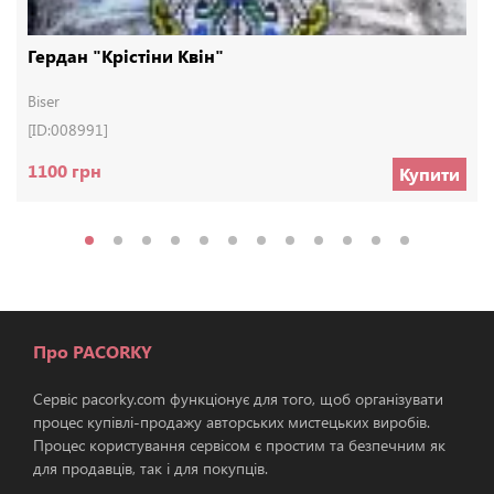
Гердан "Крістіни Квін"
Biser
[ID:008991]
1100 грн
Купити
Про PACORKY
Сервіс pacorky.com функціонує для того, щоб організувати
процес купівлі-продажу авторських мистецьких виробів.
Процес користування сервісом є простим та безпечним як
для продавців, так і для покупців.