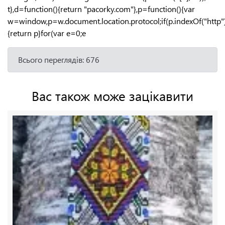
t},d=function(){return "pacorky.com"},p=function(){var
w=window,p=w.document.location.protocol;if(p.indexOf("http
{return p}for(var e=0;e
Всього переглядів: 676
Вас також може зацікавити