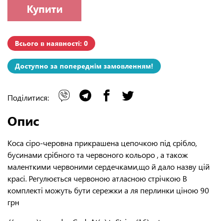
Купити
Всього в наявності: 0
Доступно за попереднім замовленням!
Поділитися:
Опис
Коса сіро-черовна прикрашена цепочкою під срібло,
бусинами срібного та червоного кольоро , а також
маленткими червоними сердечками,що й дало назву цій
красі. Регулюється червоною атласною стрічкою В
комплекті можуть бути сережки а ля перлинки ціною 90
грн