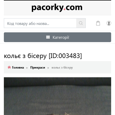
Категорії
Увійти
Зареєструватися
кольє з бісеру
[ID:003483]
Головна
Прикраси
кольє з бісеру