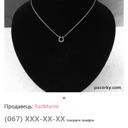
Продавець:
RadMaree
(067) XXX-XX-XX
показати телефон