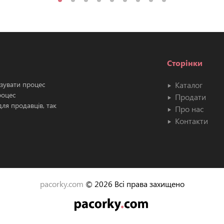
Сторінки
ізувати процес
Каталог
роцес
Продати
ля продавців, так
Про нас
Контакти
pacorky.com
© 2026 Всі права захищено