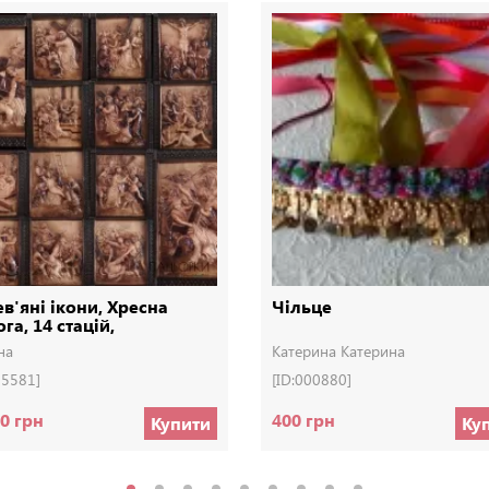
в'яні ікони, Хресна
Чільце
га, 14 стацій,
евянные иконы
на
Катерина Катерина
05581]
[ID:000880]
0 грн
400 грн
Купити
Ку