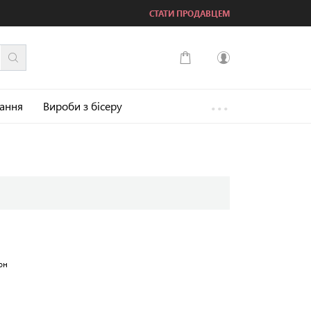
СТАТИ ПРОДАВЦЕМ
...
Увійти
зання
Вироби з бісеру
Зареєструватися
он