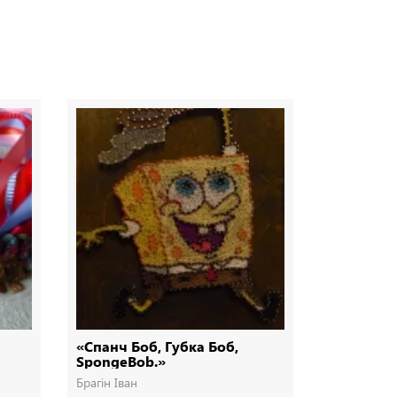
«Спанч Боб, Губка Боб,
Ялинка з 
SpongeBob.»
Брагін Іван
Брагін Іван