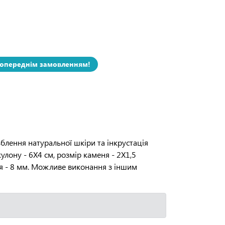
попереднім замовленням!
зблення натуральної шкіри та інкрустація
лону - 6Х4 см, розмір каменя - 2Х1,5
ня - 8 мм. Можливе виконання з іншим