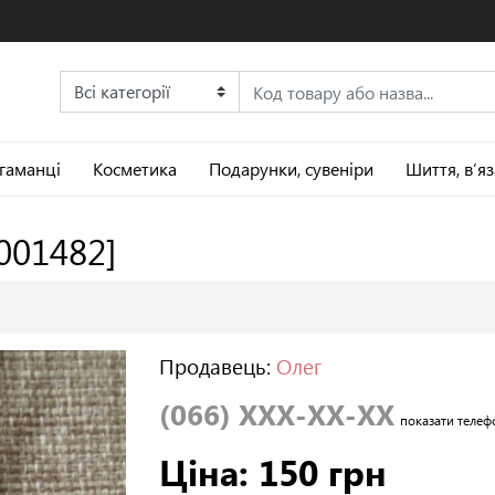
 гаманці
Косметика
Подарунки, сувеніри
Шиття, в’я
:001482]
Продавець:
Олег
(066) XXX-XX-XX
показати телеф
Ціна: 150 грн