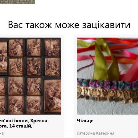
Вас також може зацікавити
в'яні ікони, Хресна
Чільце
га, 14 стацій,
евянные иконы
на
Катерина Катерина