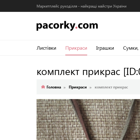
Маркетплейс рукоділля - найкращі майстри України
Листівки
Прикраси
Іграшки
Сумки,
комплект прикрас
[ID
Головна
Прикраси
комплект прикрас