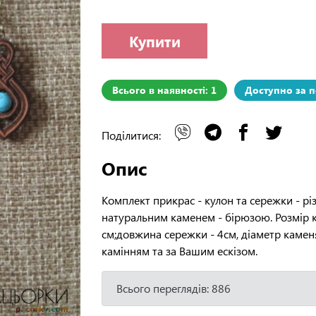
Купити
Всього в наявності: 1
Доступно за 
Поділитися:
Опис
Комплект прикрас - кулон та сережки - рі
натуральним каменем - бірюзою. Розмір ку
см;довжина сережки - 4см, діаметр каме
камінням та за Вашим ескізом.
Всього переглядів: 886