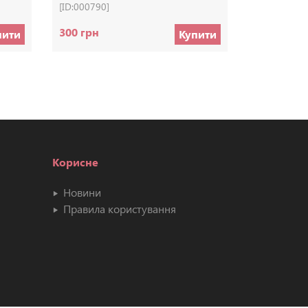
[ID:000790]
[ID:000765]
300 грн
70 грн
пити
Купити
Корисне
Новини
Правила користування