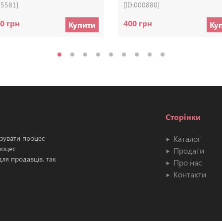
05581]
[ID:000880]
0 грн
400 грн
Купити
Ку
Сторінки
ізувати процес
Каталог
роцес
Продати
ля продавців, так
Про нас
Контакти