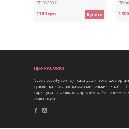
[ID:008991]
[ID:0
1100 грн
1500
Купити
Про PACORKY
Сервіс pacorky.com функціонує для того, щоб орган
купівлі-продажу авторських мистецьких виробів. П
користування сервісом є простим та безпечним як д
і для покупців.