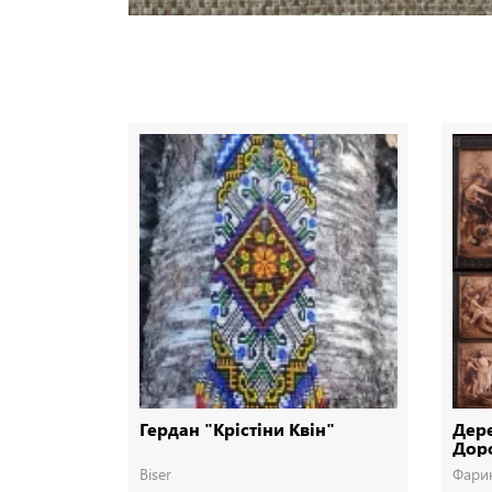
Гердан "Крістіни Квін"
Дере
Доро
Дер
Biser
Фари