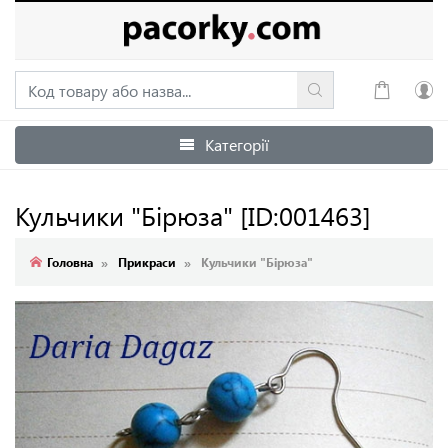
Категорії
Увійти
Зареєструватися
Кульчики "Бірюза"
[ID:001463]
Головна
Прикраси
Кульчики "Бірюза"