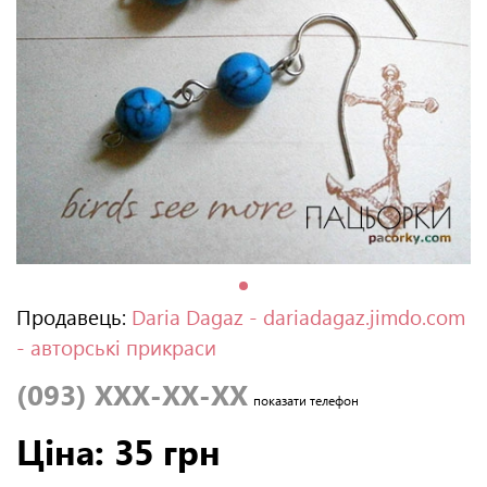
Продавець:
Daria Dagaz - dariadagaz.jimdo.com
- авторські прикраси
(093) XXX-XX-XX
показати телефон
Ціна: 35 грн