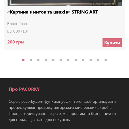
«Картина з ниток та цвяхів» STRING ART
Брагін Іван
[ID:000713]
200 грн
Купити
Про PACORKY
Сервіс pacorky.com функціонує для того, щоб організувати
процес купівлі-продажу авторських мистецьких виробів.
Процес користування сервісом є простим та безпечним як
для продавців, так і для покупців.