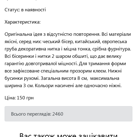
Статус
:
в наявності
Характеристика:
Оригінальна ідея з відсутністю повторення. Всі матеріали
якісні, серед них: чеський бісер, китайський, європеська
груба декоративна нитка і міцна тонка, срібна фурнітура.
Всі бісеринки і нитки 2 шаром обшиті, що дає велику
гарантію довготривалої міцності. Для тримання форми
все зафіксоване спеціальним прозорим клеєм. Нижні
бусинки рухомі. Загальна висота 8 см, максимальна
ширина 3 см. Кольори насичені але одночасно ніжні.
Ціна:
150 грн
Всього переглядів: 2460
Вас також може зацікавити