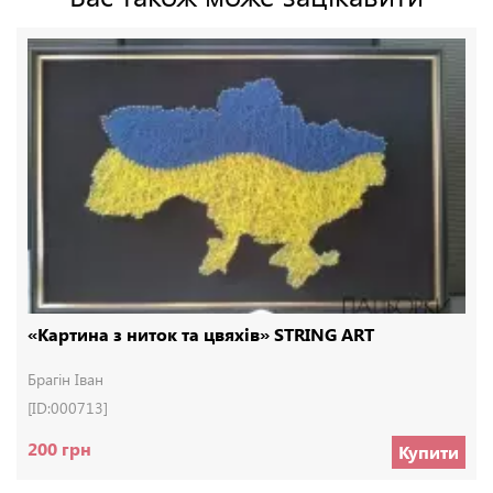
«Картина з ниток та цвяхів» STRING ART
Брагін Іван
[ID:000713]
200 грн
Купити