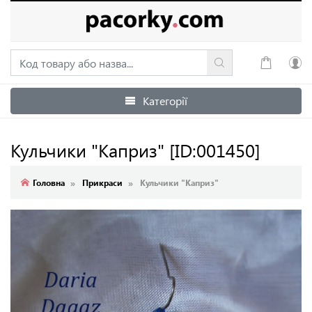
Категорії
Увійти
Зареєструватися
Кульчики "Каприз"
[ID:001450]
Головна
Прикраси
Кульчики "Каприз"