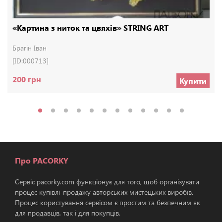
«Картина з ниток та цвяхів» STRING ART
Брагін Іван
[ID:000713]
200 грн
Купити
Про PACORKY
Сервіс pacorky.com функціонує для того, щоб організувати
процес купівлі-продажу авторських мистецьких виробів.
Процес користування сервісом є простим та безпечним як
для продавців, так і для покупців.