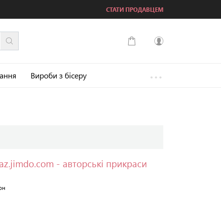
СТАТИ ПРОДАВЦЕМ
...
Увійти
зання
Вироби з бісеру
Зареєструватися
gaz.jimdo.com - авторські прикраси
он