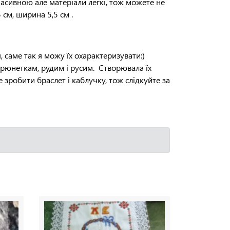
асивною але матеріали легкі, тож можете не
5 см, ширина 5,5 см .
, саме так я можу їх охарактеризувати:)
 брюнеткам, рудим і русим. Створювала їх
 зробити браслет і каблучку, тож слідкуйте за