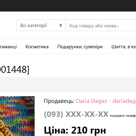
 гаманці
Косметика
Подарунки, сувеніри
Шиття, в’я
001448]
Продавець:
Daria Dagaz - dariada
(093) XXX-XX-XX
показати телеф
Ціна: 210 грн