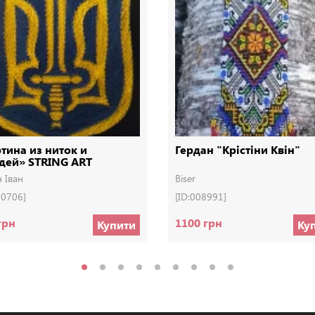
тина из ниток и
Гердан "Крістіни Квін"
дей» STRING ART
н Іван
Biser
00706]
[ID:008991]
грн
1100 грн
Купити
Ку