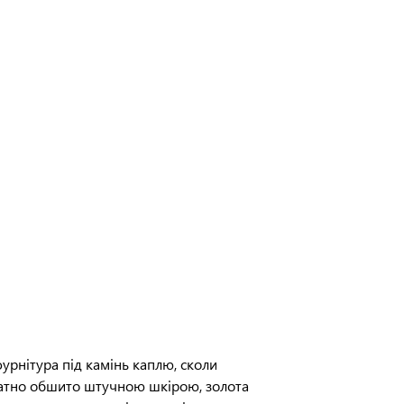
фурнітура під камінь каплю, сколи
уратно обшито штучною шкірою, золота