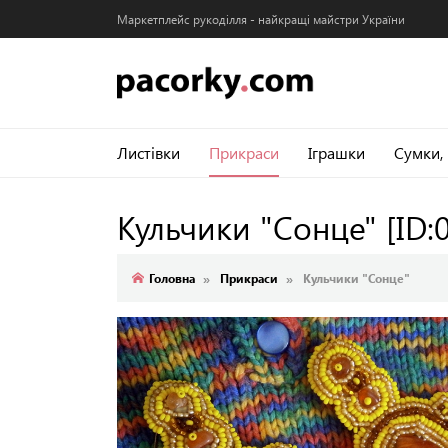
Маркетплейс рукоділля - найкращі майстри України
Листівки
Прикраси
Іграшки
Сумки,
Кульчики "Сонце"
[ID:
Головна
Прикраси
Кульчики "Сонце"