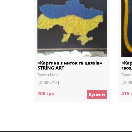
«Картина з ниток та цвяхів»
«Кар
STRING ART
гвоз
Брагін Іван
Брагі
[ID:000713]
[ID:0
200 грн
415 
Купити