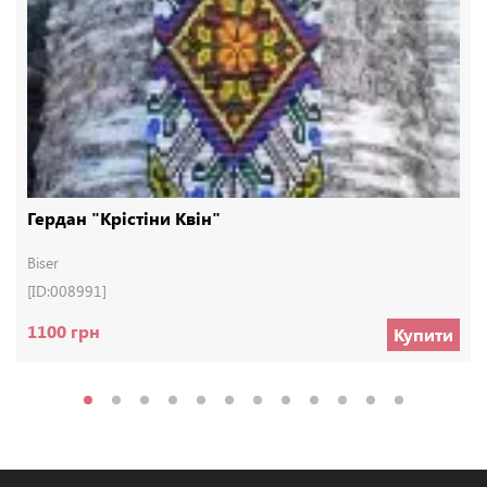
Гердан "Крістіни Квін"
Biser
[ID:008991]
1100 грн
Купити