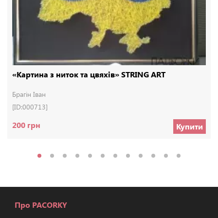
«Картина з ниток та цвяхів» STRING ART
Брагін Іван
[ID:000713]
200 грн
Купити
Про PACORKY