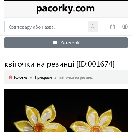
Категорії
Увійти
Зареєструватися
квіточки на резинці
[ID:001674]
Головна
Прикраси
квіточки на резинці