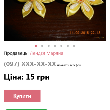
Продавець:
Лендєл Маряна
(097) XXX-XX-XX
показати телефон
Ціна: 15 грн
Купити