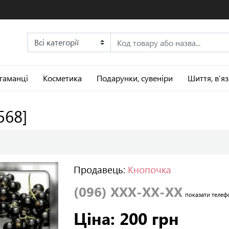
 гаманці
Косметика
Подарунки, сувеніри
Шиття, в’я
568]
Продавець:
Кнопочка
(096) XXX-XX-XX
показати телеф
Ціна: 200 грн