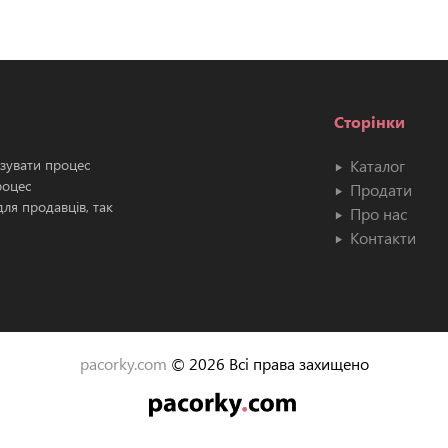
Сторінки
ізувати процес
Каталог
роцес
Продати
ля продавців, так
Про нас
Контакти
pacorky.com
© 2026 Всі права захищено