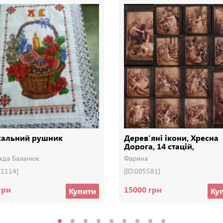
хальний рушник
Дерев'яні ікони, Хресна
Дорога, 14 стацій,
Деревянные иконы
жда Баланюк
Фарина
01114]
[ID:005581]
грн
15000 грн
Купити
Ку