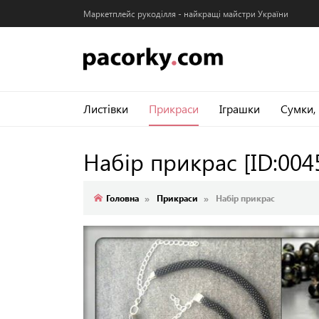
Маркетплейс рукоділля - найкращі майстри України
Листівки
Прикраси
Іграшки
Сумки,
Набір прикрас
[ID:004
Головна
Прикраси
Набір прикрас