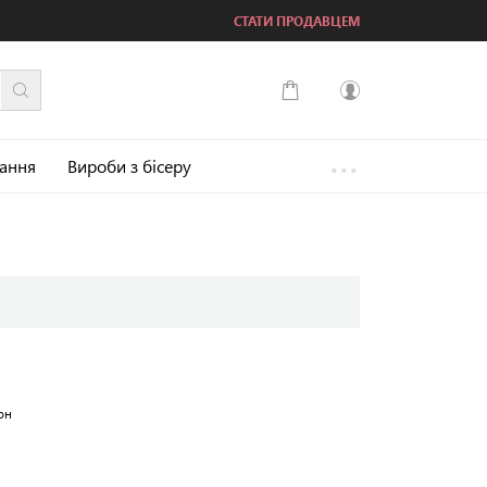
СТАТИ ПРОДАВЦЕМ
...
Увійти
зання
Вироби з бісеру
Зареєструватися
он