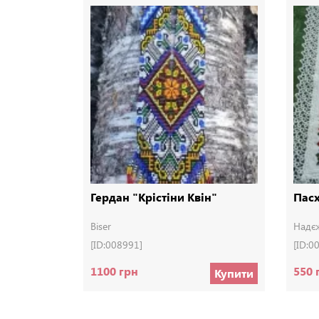
Гердан "Крістіни Квін"
Пас
Biser
Надє
[ID:008991]
[ID:0
1100 грн
550 
Купити