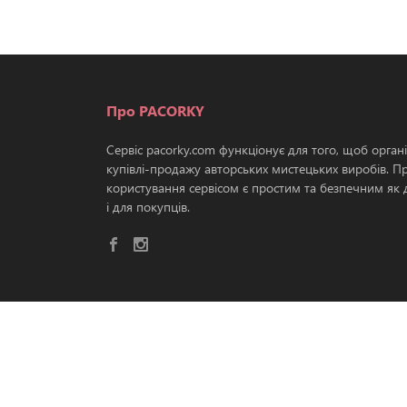
Про PACORKY
Сервіс pacorky.com функціонує для того, щоб орган
купівлі-продажу авторських мистецьких виробів. П
користування сервісом є простим та безпечним як д
і для покупців.