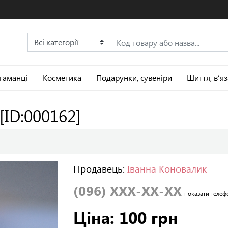
 гаманці
Косметика
Подарунки, сувеніри
Шиття, в’я
[ID:000162]
Продавець:
Іванна Коновалик
(096) XXX-XX-XX
показати телеф
Ціна: 100 грн