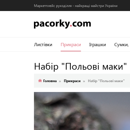
Маркетплейс рукоділля - найкращі майстри України
Листівки
Прикраси
Іграшки
Сумки,
Набір "Польові маки"
Головна
Прикраси
Набір "Польові маки"