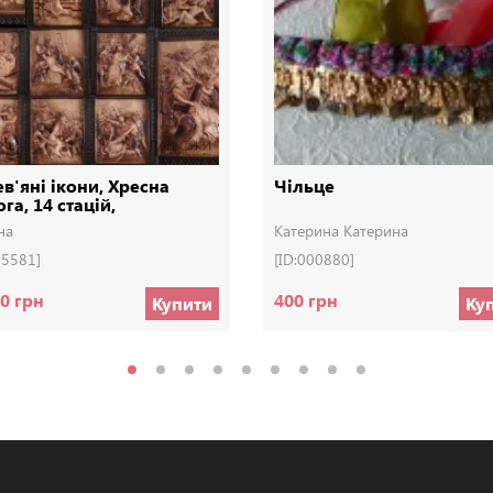
в'яні ікони, Хресна
Чільце
га, 14 стацій,
евянные иконы
на
Катерина Катерина
05581]
[ID:000880]
0 грн
400 грн
Купити
Ку