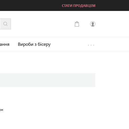
СТАТИ ПРОДАВЦЕМ
...
Увійти
зання
Вироби з бісеру
Зареєструватися
он