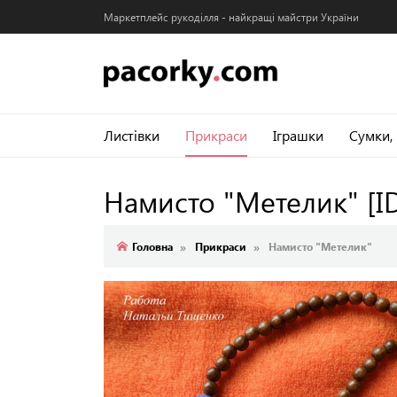
Маркетплейс рукоділля - найкращі майстри України
Листівки
Прикраси
Іграшки
Сумки,
Намисто "Метелик"
[I
Головна
Прикраси
Намисто "Метелик"