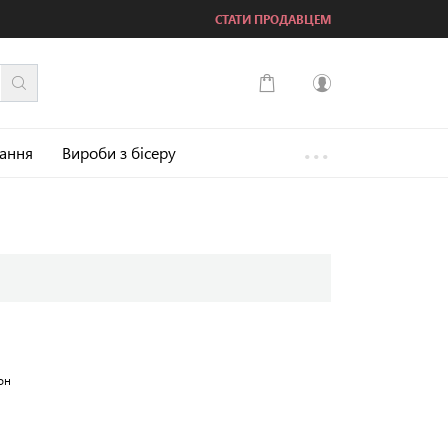
СТАТИ ПРОДАВЦЕМ
...
Увійти
зання
Вироби з бісеру
Зареєструватися
он