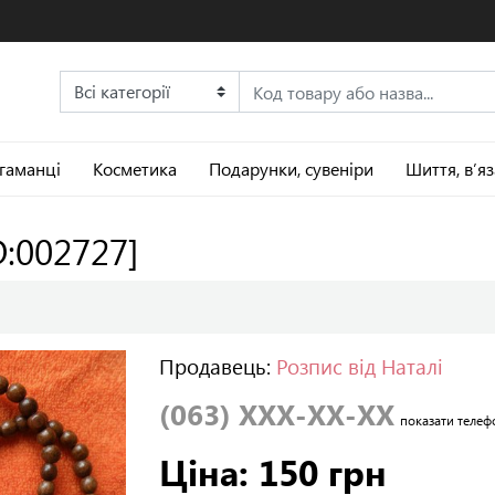
 гаманці
Косметика
Подарунки, сувеніри
Шиття, в’я
D:002727]
Продавець:
Розпис від Наталі
(063) XXX-XX-XX
показати телеф
Ціна: 150 грн