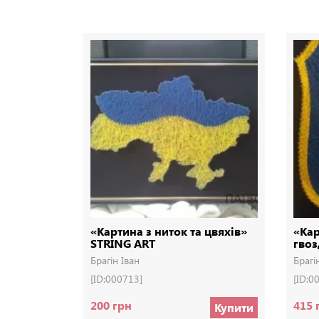
«Картина з ниток та цвяхів»
«Кар
STRING ART
гвоз
Брагін Іван
Брагі
[ID:000713]
[ID:0
200 грн
415 
Купити