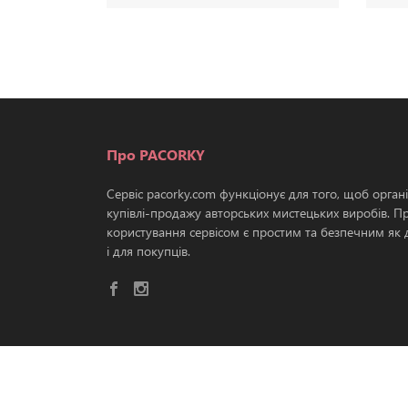
Про PACORKY
Сервіс pacorky.com функціонує для того, щоб орган
купівлі-продажу авторських мистецьких виробів. П
користування сервісом є простим та безпечним як д
і для покупців.