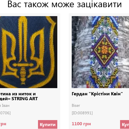
Вас також може зацікавити
тина из ниток и
Гердан "Крістіни Квін"
дей» STRING ART
н Іван
Biser
00706]
[ID:008991]
грн
1100 грн
Купити
Ку