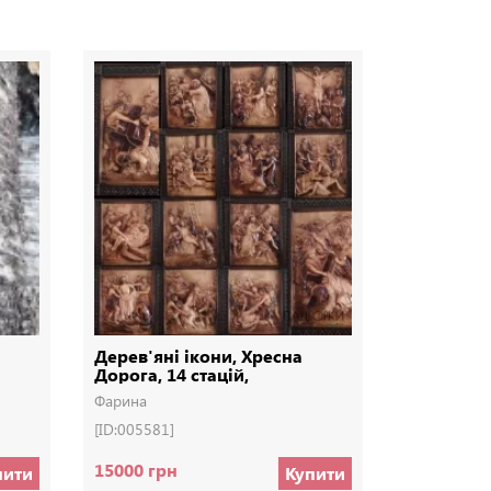
Дерев'яні ікони, Хресна
Чільце
Дорога, 14 стацій,
Деревянные иконы
Фарина
Катерина К
[ID:005581]
[ID:000880]
15000 грн
400 грн
пити
Купити