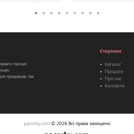
Сторінки
ізувати процес
Каталог
роцес
Продати
ля продавців, так
Про нас
Контакти
pacorky.com
© 2026 Всі права захищено