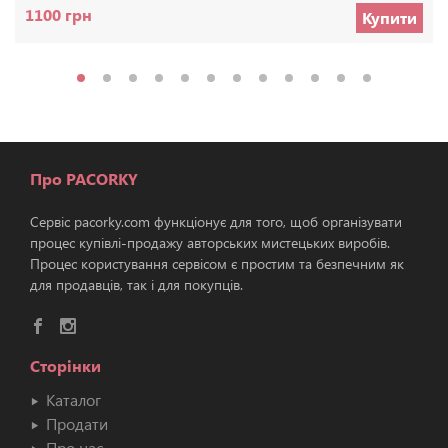
1100 грн
Купити
Про PACORKY
Сервіс pacorky.com функціонує для того, щоб організувати
процес купівлі-продажу авторських мистецьких виробів.
Процес користування сервісом є простим та безпечним як
для продавців, так і для покупців.
Сторінки
Каталог
Продати
Про нас