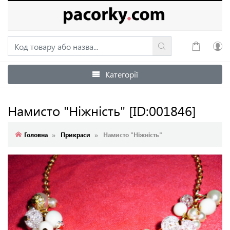
Категорії
Увійти
Зареєструватися
Намисто "Ніжність"
[ID:001846]
Головна
Прикраси
Намисто "Ніжність"