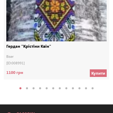
Гердан "Крістіни Квін"
Biser
[ID:008991]
1100 грн
Купити