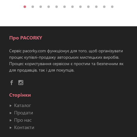
Про PACORKY
Сервіс pacorky.com функціонує для того, щоб організувати
процес купівлі-продажу авторських мистецьких виробів.
Процес користування сервісом є простим та безпечним як
для продавців, так і для покупців.
Сторінки
Каталог
Продати
Про нас
Контакти