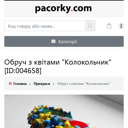
Категорії
Увійти
Зареєструватися
Обруч з квітами "Колокольчик"
[ID:004658]
Головна
Прикраси
Обруч з квітами "Колокольчик"