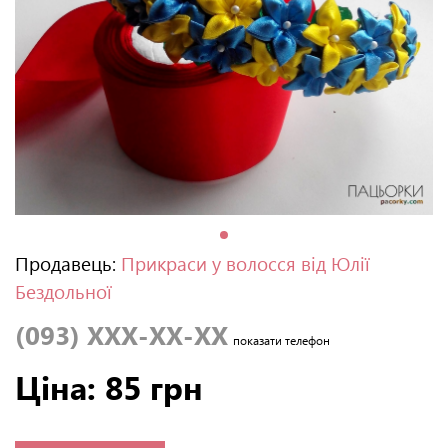
Продавець:
Прикраси у волосся від Юлії
Бездольної
(093) XXX-XX-XX
показати телефон
Ціна: 85 грн