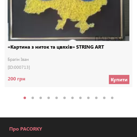
«Картина з ниток та цвяхів» STRING ART
Брагін Іван
[ID:000713]
200 грн
Купити
Про PACORKY