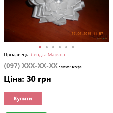
Продавець:
Лендєл Маряна
(097) XXX-XX-XX
показати телефон
Ціна: 30 грн
Купити