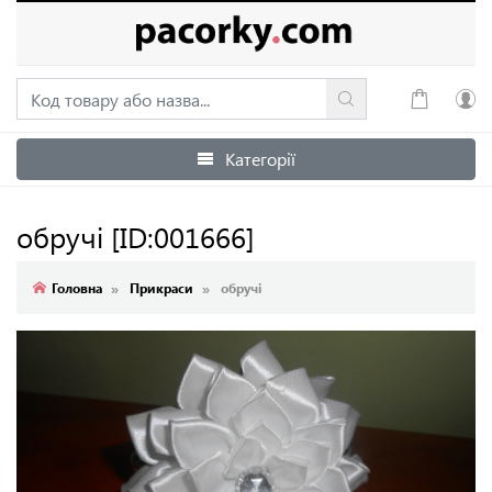
Категорії
Увійти
Зареєструватися
обручі
[ID:001666]
Головна
Прикраси
обручі